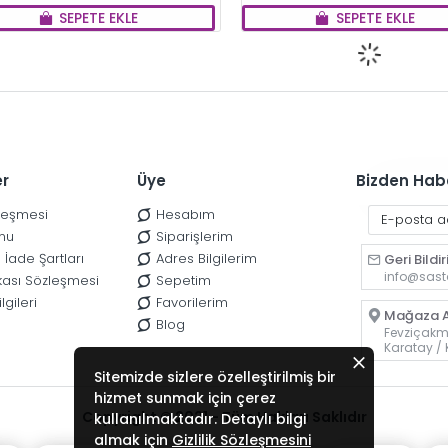
SEPETE EKLE
SEPETE EKLE
er
Üye
Bizden Hab
zleşmesi
Hesabım
nu
Siparişlerim
 İade Şartları
Adres Bilgilerim
Geri Bildi
info@sast
tikası Sözleşmesi
Sepetim
lgileri
Favorilerim
Mağaza A
Blog
Fevziçakma
Karatay /
Sitemizde sizlere özelleştirilmiş bir
hizmet sunmak için çerez
Copyright © 2021 - Tüm Hakları Saklıdır
kullanılmaktadır. Detaylı bilgi
almak için
Gizlilik Sözleşmesini