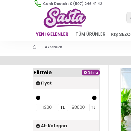
Canlı Destek : 0 (507) 246 41 42
YENİ GELENLER
TÜM ÜRÜNLER
KIŞ SEZ
Aksesuar
Filtrele
Sıfırla
Fiyat
TL
TL
Alt Kategori