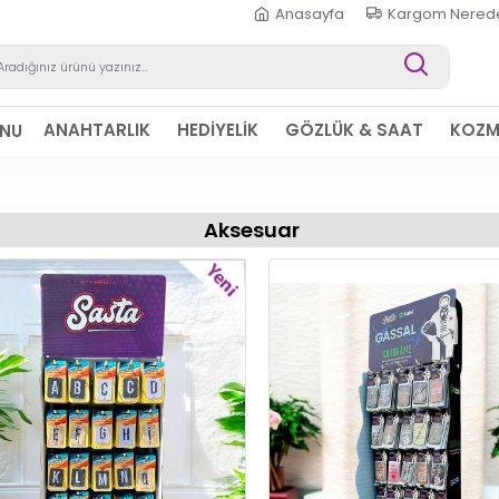
Anasayfa
Kargom Nered
ANAHTARLIK
HEDİYELİK
GÖZLÜK & SAAT
KOZM
ONU
Aksesuar
YENI