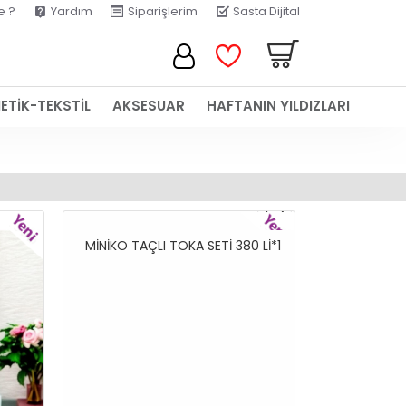
e ?
Yardım
Siparişlerim
Sasta Dijital
ETİK-TEKSTİL
AKSESUAR
HAFTANIN YILDIZLARI
YENI
YENI
MİNİKO TAÇLI TOKA SETİ 380 Lİ*1