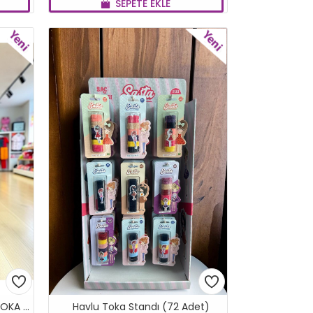
SEPETE EKLE
YENI
YENI
ELİF RAFADAN VE PIRIL SMALL TOKA ÇANTASI STANDI 336 Lİ *1
Havlu Toka Standı (72 Adet)