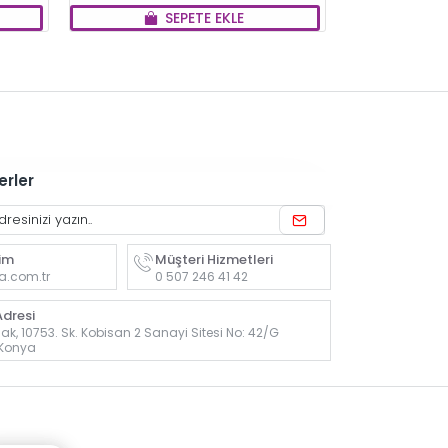
SEPETE EKLE
erler
rim
Müşteri Hizmetleri
a.com.tr
0 507 246 41 42
dresi
k, 10753. Sk. Kobisan 2 Sanayi Sitesi No: 42/G
 Konya