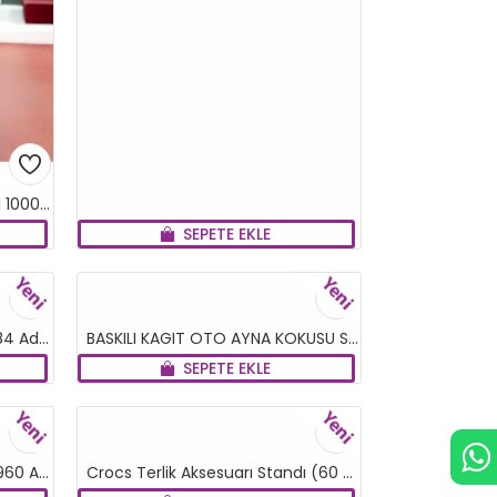
LİSANSLI GASSAL KAGIT KOKU I 1000 LÜ*1
SEPETE EKLE
YENI
YENI
Ahşap Kitap Ayracı Standı ( 84 Adet )
BASKILI KAGIT OTO AYNA KOKUSU STANDI 200 LÜ
SEPETE EKLE
YENI
YENI
Büyük Mandal Toka Standı (960 Adet)
Crocs Terlik Aksesuarı Standı (60 Adet)