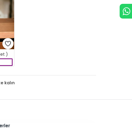
et )
e kalın
erler