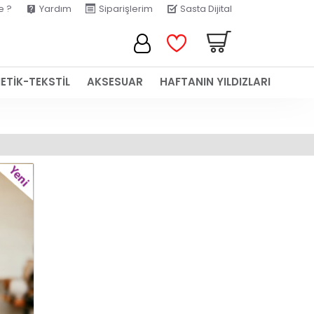
e ?
Yardım
Siparişlerim
Sasta Dijital
ETİK-TEKSTİL
AKSESUAR
HAFTANIN YILDIZLARI
YENI