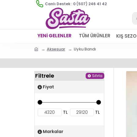
Canlı Destek : 0 (507) 246 41 42
YENİ GELENLER
TÜM ÜRÜNLER
KIŞ SEZ
Aksesuar
Uyku Bandı
Filtrele
Sıfırla
Fiyat
TL
TL
Markalar