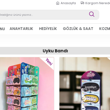
Anasayfa
Kargom Nered
ANAHTARLIK
HEDİYELİK
GÖZLÜK & SAAT
KOZM
ONU
Uyku Bandı
YENI