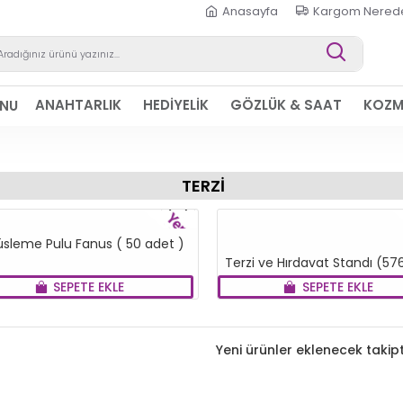
Anasayfa
Kargom Nered
ANAHTARLIK
HEDİYELİK
GÖZLÜK & SAAT
KOZM
ONU
TERZİ
YENI
üsleme Pulu Fanus ( 50 adet )
Terzi ve Hırdavat Standı (57
SEPETE EKLE
SEPETE EKLE
Yeni ürünler eklenecek takipt