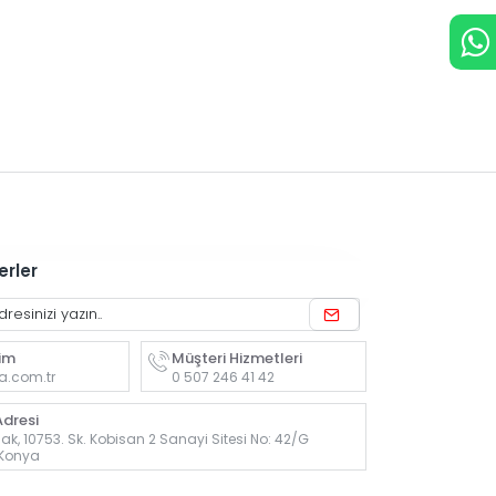
erler
rim
Müşteri Hizmetleri
a.com.tr
0 507 246 41 42
dresi
k, 10753. Sk. Kobisan 2 Sanayi Sitesi No: 42/G
 Konya