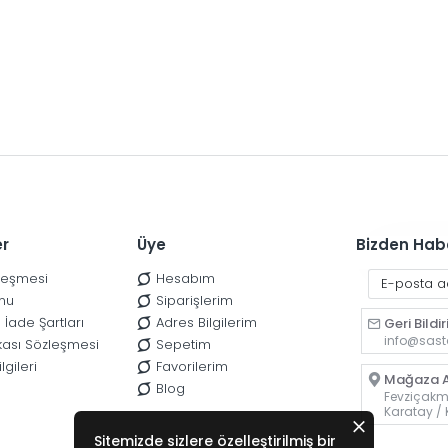
er
Üye
Bizden Hab
zleşmesi
Hesabım
nu
Siparişlerim
 İade Şartları
Adres Bilgilerim
Geri Bildi
info@sast
tikası Sözleşmesi
Sepetim
lgileri
Favorilerim
Mağaza A
Blog
Fevziçakma
Karatay /
Sitemizde sizlere özelleştirilmiş bir