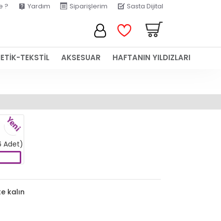
e ?
Yardım
Siparişlerim
Sasta Dijital
ETİK-TEKSTİL
AKSESUAR
HAFTANIN YILDIZLARI
YENI
6 Adet)
e kalın