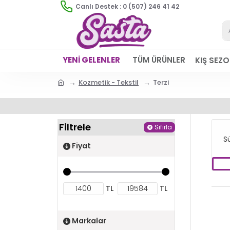
Canlı Destek : 0 (507) 246 41 42
YENİ GELENLER
TÜM ÜRÜNLER
KIŞ SEZ
Kozmetik - Tekstil
Terzi
Filtrele
Sıfırla
S
Fiyat
TL
TL
Markalar