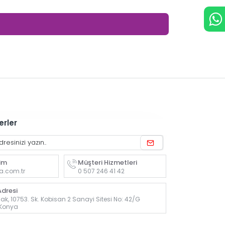
erler
rim
Müşteri Hizmetleri
a.com.tr
0 507 246 41 42
dresi
k, 10753. Sk. Kobisan 2 Sanayi Sitesi No: 42/G
 Konya