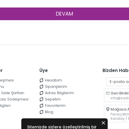
DEVAM
er
Üye
Bizden Hab
zleşmesi
Hesabım
nu
Siparişlerim
 İade Şartları
Adres Bilgilerim
Geri Bildi
info@sast
tikası Sözleşmesi
Sepetim
lgileri
Favorilerim
Mağaza A
Blog
Fevziçakma
Karatay /
Sitemizde sizlere özelleştirilmiş bir